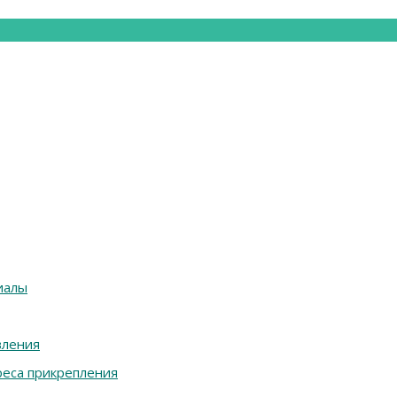
иалы
вления
реса прикрепления