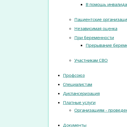
В помощь инвалида
Пациентские организац
Независимая оценка
При беременности
Прерывание берем
Участникам СВО
Профсоюз
Специалистам
Диспансеризация
Платные услуги
Организациям - проведе
Документы