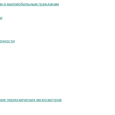
м и маломобильным гражданам
ии
енности
ние периодических медосмотров