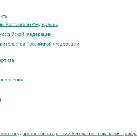
акты
ны Российской Федерации
Российской Федерации
вительства Российской Федерации
ертиза
ы
аполнения
я
мма государственных гарантий бесплатного оказания гражд