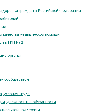
ы здоровья граждан в Российской Федерации
требителей
ние
 и качества медицинской помощи
и в ГКП № 2
щие органы
им сообществом
а, условия труда
ции, должностные обязанности
оциальной поддержки