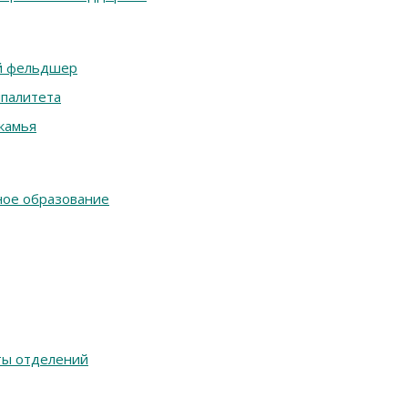
ий фельдшер
палитета
камья
ное образование
ты отделений