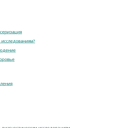
нсеризация
к исследованиям?
людение
оровье
пления
к диагностическим исследованиям