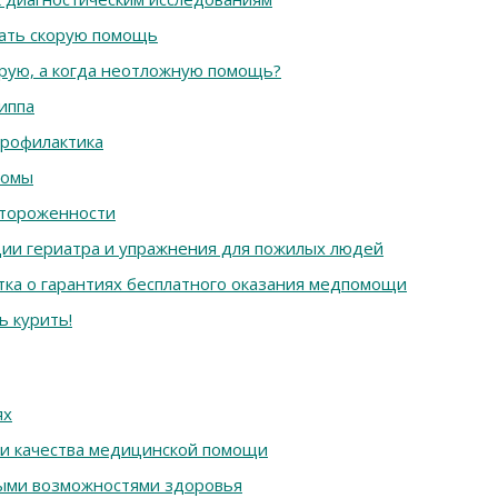
вать скорую помощь
орую, а когда неотложную помощь?
риппа
профилактика
комы
стороженности
ции гериатра и упражнения для пожилых людей
тка о гарантиях бесплатного оказания медпомощи
ь курить!
ях
 и качества медицинской помощи
ыми возможностями здоровья