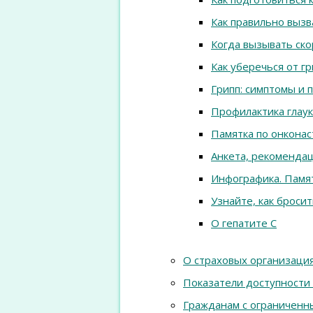
Как правильно выз
Когда вызывать ск
Как уберечься от г
Грипп: симптомы и 
Профилактика глау
Памятка по онкона
Анкета, рекоменда
Инфографика. Памя
Узнайте, как бросит
О гепатите С
О страховых организаци
Показатели доступности
Гражданам с ограниченн