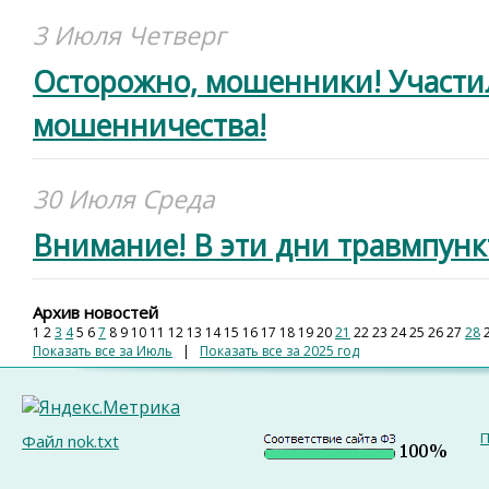
3 Июля Четверг
Осторожно, мошенники! Участи
мошенничества!
30 Июля Среда
Внимание! В эти дни травмпункт
Архив новостей
1
2
3
4
5
6
7
8
9
10
11
12
13
14
15
16
17
18
19
20
21
22
23
24
25
26
27
28
Показать все за Июль
|
Показать все за 2025 год
П
Файл nok.txt