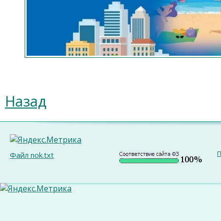
Назад
П
Файл nok.txt