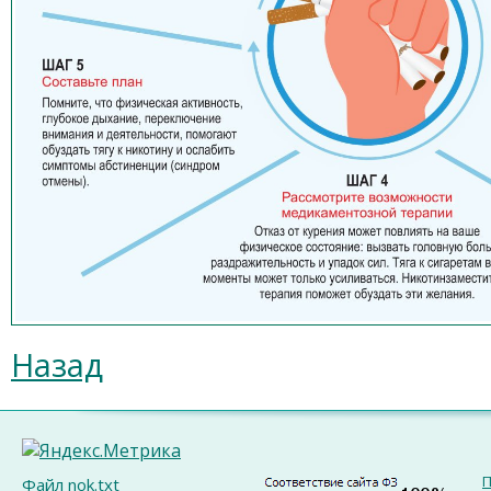
Назад
П
Файл nok.txt