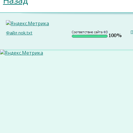
Назад
П
Файл nok.txt